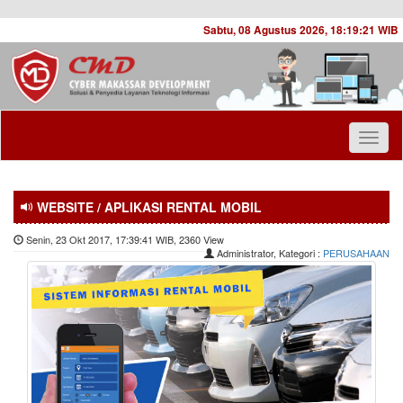
Sabtu, 08 Agustus 2026,
18:19:21
WIB
Toggl
naviga
WEBSITE / APLIKASI RENTAL MOBIL
Senin, 23 Okt 2017, 17:39:41 WIB, 2360 View
Administrator, Kategori :
PERUSAHAAN